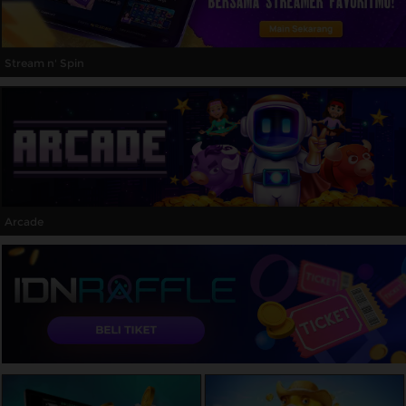
Stream n' Spin
Arcade