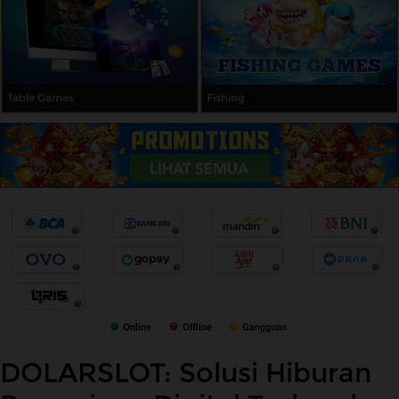
Table Games
Fishing
DOLARSLOT: Solusi Hiburan