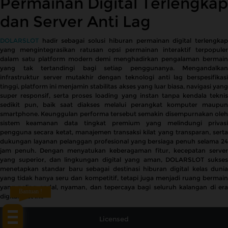
Permainan Digital Terlengkap
dan Server Anti Lag
DOLARSLOT
hadir sebagai solusi hiburan permainan digital terlengkap
yang mengintegrasikan ratusan opsi permainan interaktif terpopuler
dalam satu platform modern demi menghadirkan pengalaman bermain
yang tak tertandingi bagi setiap penggunanya. Mengandalkan
infrastruktur server mutakhir dengan teknologi anti lag berspesifikasi
tinggi, platform ini menjamin stabilitas akses yang luar biasa, navigasi yang
super responsif, serta proses loading yang instan tanpa kendala teknis
sedikit pun, baik saat diakses melalui perangkat komputer maupun
smartphone. Keunggulan performa tersebut semakin disempurnakan oleh
sistem keamanan data tingkat premium yang melindungi privasi
pengguna secara ketat, manajemen transaksi kilat yang transparan, serta
dukungan layanan pelanggan profesional yang bersiaga penuh selama 24
jam penuh. Dengan menyatukan keberagaman fitur, kecepatan server
yang superior, dan lingkungan digital yang aman, DOLARSLOT sukses
menetapkan standar baru sebagai destinasi hiburan digital kelas dunia
yang tidak hanya seru dan kompetitif, tetapi juga menjadi ruang bermain
yang paling andal, nyaman, dan tepercaya bagi seluruh kalangan di era
Bantuan !
digital saat ini.
Licensed