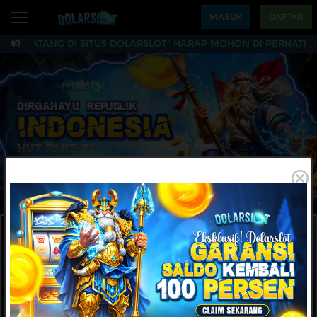
Beranda
MASUK
DAFTAR
AT DATANG DI SITUS DOLARSLOT" HARAP MOHON DI PERHATIKAN
Sports
BARU
PROMO
DOLARSLOT: Solusi Hiburan Pe
Live Casino
BARU
IDNPoker
BARU
Slots
PROMO
IDNLIVE
BARU
Stream N Spin
Arcade
PROMO
Table Games
Lottery
BARU
PROMO
IDNRaffle